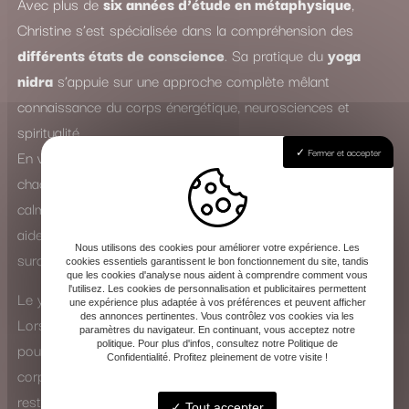
Avec plus de
six années d’étude en métaphysique
,
Christine s’est spécialisée dans la compréhension des
différents états de conscience
. Sa pratique du
yoga
nidra
s’appuie sur une approche complète mêlant
connaissance du corps énergétique, neurosciences et
spiritualité.
Fermer et accepter
En véritable
spécialiste du sommeil
, elle accompagne
chacun dans un voyage intérieur profond, où le mental se
calme et les tensions physiques s’apaisent. Le yoga nidra
aide ainsi à lutter contre l’insomnie, le stress, l’anxiété et la
Nous utilisons des cookies pour améliorer votre expérience. Les
surcharge mentale.
cookies essentiels garantissent le bon fonctionnement du site, tandis
que les cookies d'analyse nous aident à comprendre comment vous
l'utilisez. Les cookies de personnalisation et publicitaires permettent
Le yoga nidra : une expérience de transformation intérieure
une expérience plus adaptée à vos préférences et peuvent afficher
des annonces pertinentes. Vous contrôlez vos cookies via les
Lors d’une séance, Christine guide la voix avec douceur
paramètres du navigateur. En continuant, vous acceptez notre
politique. Pour plus d'infos, consultez notre Politique de
pour vous amener vers un état de conscience modifié. Le
Confidentialité. Profitez pleinement de votre visite !
corps entre dans un sommeil apparent, tandis que l’esprit
reste éveillé et attentif. Cette pratique favorise la
Tout accepter