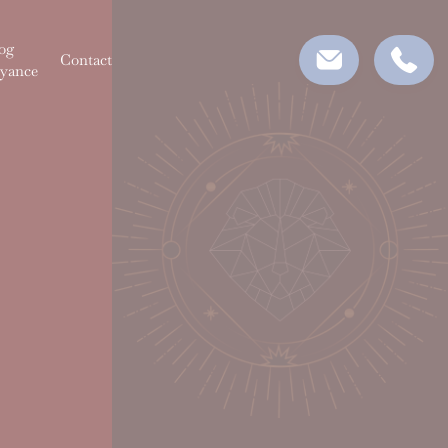
og
Contact
yance