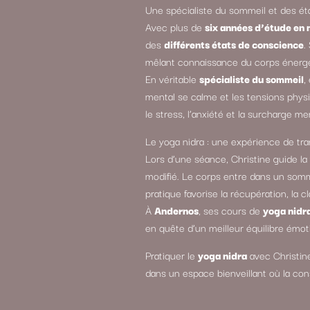
Une spécialiste du sommeil et des é
Avec plus de
six années d’étude en
des
différents états de conscience
.
mêlant connaissance du corps énergét
En véritable
spécialiste du sommeil
,
mental se calme et les tensions physiq
le stress, l’anxiété et la surcharge me
Le yoga nidra : une expérience de tra
Lors d’une séance, Christine guide l
modifié. Le corps entre dans un sommei
pratique favorise la récupération, la c
À
Andernos
, ses cours de
yoga nidr
en quête d’un meilleur équilibre émot
Pratiquer le
yoga nidra
avec Christin
dans un espace bienveillant où la cons