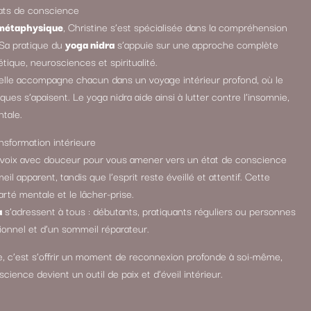
tats de conscience
 métaphysique
, Christine s’est spécialisée dans la compréhension
 Sa pratique du
yoga nidra
s’appuie sur une approche complète
ique, neurosciences et spiritualité.
 elle accompagne chacun dans un voyage intérieur profond, où le
ues s’apaisent. Le yoga nidra aide ainsi à lutter contre l’insomnie,
ntale.
nsformation intérieure
a voix avec douceur pour vous amener vers un état de conscience
l apparent, tandis que l’esprit reste éveillé et attentif. Cette
larté mentale et le lâcher-prise.
a
s’adressent à tous : débutants, pratiquants réguliers ou personnes
ionnel et d’un sommeil réparateur.
e, c’est s’offrir un moment de reconnexion profonde à soi-même,
cience devient un outil de paix et d’éveil intérieur.