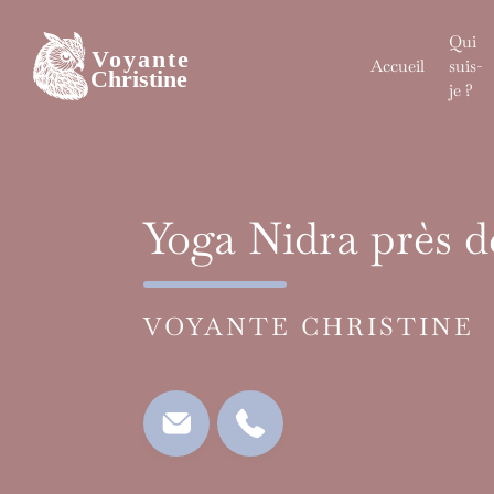
Skip
to
Qui
content
Accueil
suis-
je ?
Yoga Nidra près d
VOYANTE CHRISTINE