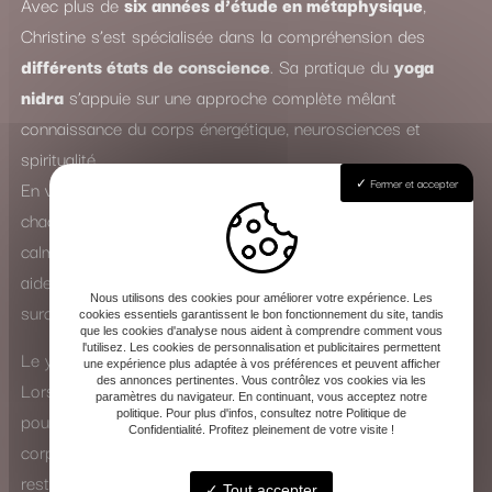
Avec plus de
six années d’étude en métaphysique
,
Christine s’est spécialisée dans la compréhension des
différents états de conscience
. Sa pratique du
yoga
nidra
s’appuie sur une approche complète mêlant
connaissance du corps énergétique, neurosciences et
spiritualité.
Fermer et accepter
En véritable
spécialiste du sommeil
, elle accompagne
chacun dans un voyage intérieur profond, où le mental se
calme et les tensions physiques s’apaisent. Le yoga nidra
aide ainsi à lutter contre l’insomnie, le stress, l’anxiété et la
Nous utilisons des cookies pour améliorer votre expérience. Les
surcharge mentale.
cookies essentiels garantissent le bon fonctionnement du site, tandis
que les cookies d'analyse nous aident à comprendre comment vous
l'utilisez. Les cookies de personnalisation et publicitaires permettent
Le yoga nidra : une expérience de transformation intérieure
une expérience plus adaptée à vos préférences et peuvent afficher
des annonces pertinentes. Vous contrôlez vos cookies via les
Lors d’une séance, Christine guide la voix avec douceur
paramètres du navigateur. En continuant, vous acceptez notre
politique. Pour plus d'infos, consultez notre Politique de
pour vous amener vers un état de conscience modifié. Le
Confidentialité. Profitez pleinement de votre visite !
corps entre dans un sommeil apparent, tandis que l’esprit
reste éveillé et attentif. Cette pratique favorise la
Tout accepter