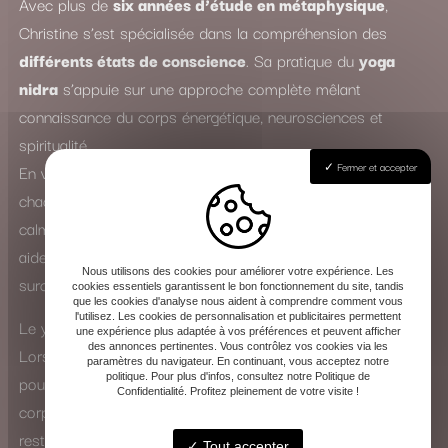
Avec plus de
six années d’étude en métaphysique
,
Christine s’est spécialisée dans la compréhension des
différents états de conscience
. Sa pratique du
yoga
nidra
s’appuie sur une approche complète mêlant
connaissance du corps énergétique, neurosciences et
spiritualité.
Fermer et accepter
En véritable
spécialiste du sommeil
, elle accompagne
chacun dans un voyage intérieur profond, où le mental se
calme et les tensions physiques s’apaisent. Le yoga nidra
aide ainsi à lutter contre l’insomnie, le stress, l’anxiété et la
Nous utilisons des cookies pour améliorer votre expérience. Les
surcharge mentale.
cookies essentiels garantissent le bon fonctionnement du site, tandis
que les cookies d'analyse nous aident à comprendre comment vous
l'utilisez. Les cookies de personnalisation et publicitaires permettent
Le yoga nidra : une expérience de transformation intérieure
une expérience plus adaptée à vos préférences et peuvent afficher
des annonces pertinentes. Vous contrôlez vos cookies via les
Lors d’une séance, Christine guide la voix avec douceur
paramètres du navigateur. En continuant, vous acceptez notre
politique. Pour plus d'infos, consultez notre Politique de
pour vous amener vers un état de conscience modifié. Le
Confidentialité. Profitez pleinement de votre visite !
corps entre dans un sommeil apparent, tandis que l’esprit
reste éveillé et attentif. Cette pratique favorise la
Tout accepter