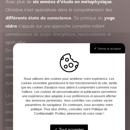
Avec plus de
six années d’étude en métaphysique
,
Christine s’est spécialisée dans la compréhension des
différents états de conscience
. Sa pratique du
yoga
nidra
s’appuie sur une approche complète mêlant
connaissance du corps énergétique, neurosciences et
spiritualité.
Fermer et accepter
En véritable
spécialiste du sommeil
, elle accompagne
chacun dans un voyage intérieur profond, où le mental se
calme et les tensions physiques s’apaisent. Le yoga nidra
aide ainsi à lutter contre l’insomnie, le stress, l’anxiété et la
Nous utilisons des cookies pour améliorer votre expérience. Les
surcharge mentale.
cookies essentiels garantissent le bon fonctionnement du site, tandis
que les cookies d'analyse nous aident à comprendre comment vous
l'utilisez. Les cookies de personnalisation et publicitaires permettent
Le yoga nidra : une expérience de transformation intérieure
une expérience plus adaptée à vos préférences et peuvent afficher
des annonces pertinentes. Vous contrôlez vos cookies via les
Lors d’une séance, Christine guide la voix avec douceur
paramètres du navigateur. En continuant, vous acceptez notre
politique. Pour plus d'infos, consultez notre Politique de
pour vous amener vers un état de conscience modifié. Le
Confidentialité. Profitez pleinement de votre visite !
corps entre dans un sommeil apparent, tandis que l’esprit
reste éveillé et attentif. Cette pratique favorise la
Tout accepter