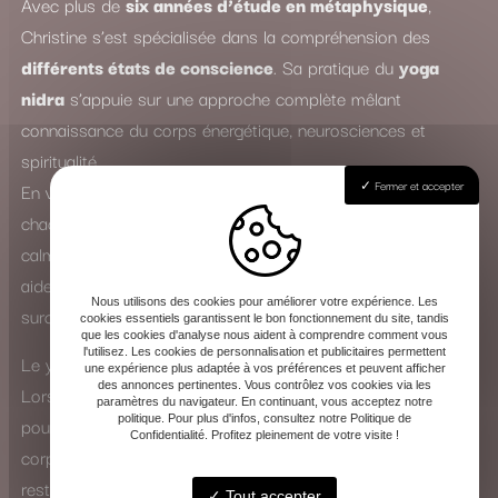
Avec plus de
six années d’étude en métaphysique
,
Christine s’est spécialisée dans la compréhension des
différents états de conscience
. Sa pratique du
yoga
nidra
s’appuie sur une approche complète mêlant
connaissance du corps énergétique, neurosciences et
spiritualité.
Fermer et accepter
En véritable
spécialiste du sommeil
, elle accompagne
chacun dans un voyage intérieur profond, où le mental se
calme et les tensions physiques s’apaisent. Le yoga nidra
aide ainsi à lutter contre l’insomnie, le stress, l’anxiété et la
Nous utilisons des cookies pour améliorer votre expérience. Les
surcharge mentale.
cookies essentiels garantissent le bon fonctionnement du site, tandis
que les cookies d'analyse nous aident à comprendre comment vous
l'utilisez. Les cookies de personnalisation et publicitaires permettent
Le yoga nidra : une expérience de transformation intérieure
une expérience plus adaptée à vos préférences et peuvent afficher
des annonces pertinentes. Vous contrôlez vos cookies via les
Lors d’une séance, Christine guide la voix avec douceur
paramètres du navigateur. En continuant, vous acceptez notre
politique. Pour plus d'infos, consultez notre Politique de
pour vous amener vers un état de conscience modifié. Le
Confidentialité. Profitez pleinement de votre visite !
corps entre dans un sommeil apparent, tandis que l’esprit
reste éveillé et attentif. Cette pratique favorise la
Tout accepter