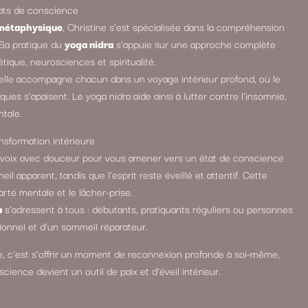
tats de conscience
 métaphysique
, Christine s’est spécialisée dans la compréhension
 Sa pratique du
yoga nidra
s’appuie sur une approche complète
ique, neurosciences et spiritualité.
 elle accompagne chacun dans un voyage intérieur profond, où le
ues s’apaisent. Le yoga nidra aide ainsi à lutter contre l’insomnie,
ntale.
nsformation intérieure
a voix avec douceur pour vous amener vers un état de conscience
l apparent, tandis que l’esprit reste éveillé et attentif. Cette
larté mentale et le lâcher-prise.
a
s’adressent à tous : débutants, pratiquants réguliers ou personnes
ionnel et d’un sommeil réparateur.
e, c’est s’offrir un moment de reconnexion profonde à soi-même,
cience devient un outil de paix et d’éveil intérieur.