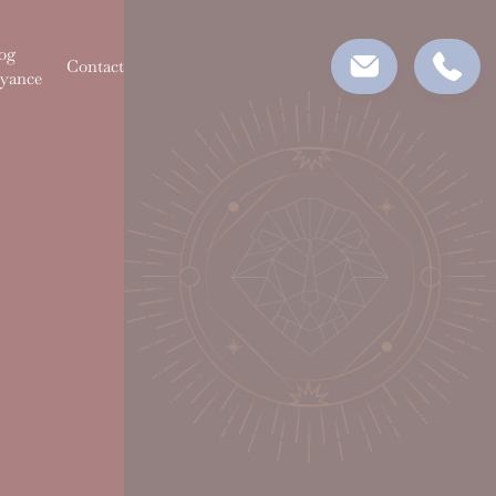
og
Contact
yance