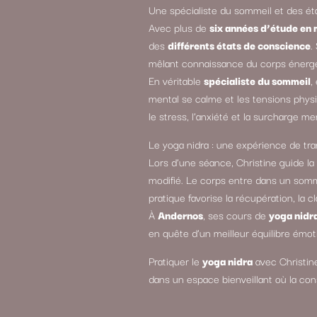
Une spécialiste du sommeil et des é
Avec plus de
six années d’étude en
des
différents états de conscience
.
mêlant connaissance du corps énergét
En véritable
spécialiste du sommeil
,
mental se calme et les tensions physiq
le stress, l’anxiété et la surcharge me
Le yoga nidra : une expérience de tra
Lors d’une séance, Christine guide l
modifié. Le corps entre dans un sommei
pratique favorise la récupération, la c
À
Andernos
, ses cours de
yoga nidr
en quête d’un meilleur équilibre émot
Pratiquer le
yoga nidra
avec Christin
dans un espace bienveillant où la cons