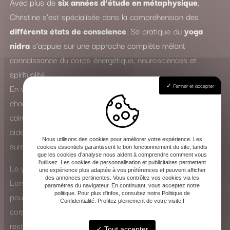
Avec plus de
six années d’étude en métaphysique
,
Christine s’est spécialisée dans la compréhension des
différents états de conscience
. Sa pratique du
yoga
nidra
s’appuie sur une approche complète mêlant
connaissance du corps énergétique, neurosciences et
spiritualité.
Fermer et accepter
En véritable
spécialiste du sommeil
, elle accompagne
chacun dans un voyage intérieur profond, où le mental se
calme et les tensions physiques s’apaisent. Le yoga nidra
aide ainsi à lutter contre l’insomnie, le stress, l’anxiété et la
Nous utilisons des cookies pour améliorer votre expérience. Les
surcharge mentale.
cookies essentiels garantissent le bon fonctionnement du site, tandis
que les cookies d'analyse nous aident à comprendre comment vous
l'utilisez. Les cookies de personnalisation et publicitaires permettent
Le yoga nidra : une expérience de transformation intérieure
une expérience plus adaptée à vos préférences et peuvent afficher
des annonces pertinentes. Vous contrôlez vos cookies via les
Lors d’une séance, Christine guide la voix avec douceur
paramètres du navigateur. En continuant, vous acceptez notre
politique. Pour plus d'infos, consultez notre Politique de
pour vous amener vers un état de conscience modifié. Le
Confidentialité. Profitez pleinement de votre visite !
corps entre dans un sommeil apparent, tandis que l’esprit
reste éveillé et attentif. Cette pratique favorise la
Tout accepter