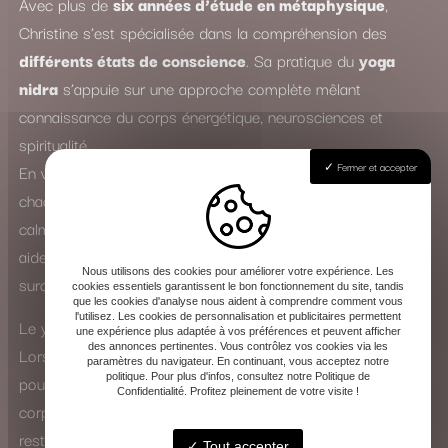
Avec plus de
six années d’étude en métaphysique
,
Christine s’est spécialisée dans la compréhension des
différents états de conscience
. Sa pratique du
yoga
nidra
s’appuie sur une approche complète mêlant
connaissance du corps énergétique, neurosciences et
spiritualité.
Fermer et accepter
En véritable
spécialiste du sommeil
, elle accompagne
chacun dans un voyage intérieur profond, où le mental se
calme et les tensions physiques s’apaisent. Le yoga nidra
aide ainsi à lutter contre l’insomnie, le stress, l’anxiété et la
Nous utilisons des cookies pour améliorer votre expérience. Les
surcharge mentale.
cookies essentiels garantissent le bon fonctionnement du site, tandis
que les cookies d'analyse nous aident à comprendre comment vous
l'utilisez. Les cookies de personnalisation et publicitaires permettent
Le yoga nidra : une expérience de transformation intérieure
une expérience plus adaptée à vos préférences et peuvent afficher
des annonces pertinentes. Vous contrôlez vos cookies via les
Lors d’une séance, Christine guide la voix avec douceur
paramètres du navigateur. En continuant, vous acceptez notre
politique. Pour plus d'infos, consultez notre Politique de
pour vous amener vers un état de conscience modifié. Le
Confidentialité. Profitez pleinement de votre visite !
corps entre dans un sommeil apparent, tandis que l’esprit
reste éveillé et attentif. Cette pratique favorise la
Tout accepter