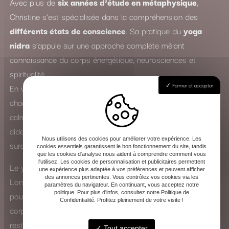
Avec plus de
six années d’étude en métaphysique
,
Christine s’est spécialisée dans la compréhension des
différents états de conscience
. Sa pratique du
yoga
nidra
s’appuie sur une approche complète mêlant
connaissance du corps énergétique, neurosciences et
spiritualité.
Fermer et accepter
En véritable
spécialiste du sommeil
, elle accompagne
chacun dans un voyage intérieur profond, où le mental se
calme et les tensions physiques s’apaisent. Le yoga nidra
aide ainsi à lutter contre l’insomnie, le stress, l’anxiété et la
Nous utilisons des cookies pour améliorer votre expérience. Les
surcharge mentale.
cookies essentiels garantissent le bon fonctionnement du site, tandis
que les cookies d'analyse nous aident à comprendre comment vous
l'utilisez. Les cookies de personnalisation et publicitaires permettent
Le yoga nidra : une expérience de transformation intérieure
une expérience plus adaptée à vos préférences et peuvent afficher
des annonces pertinentes. Vous contrôlez vos cookies via les
Lors d’une séance, Christine guide la voix avec douceur
paramètres du navigateur. En continuant, vous acceptez notre
politique. Pour plus d'infos, consultez notre Politique de
pour vous amener vers un état de conscience modifié. Le
Confidentialité. Profitez pleinement de votre visite !
corps entre dans un sommeil apparent, tandis que l’esprit
reste éveillé et attentif. Cette pratique favorise la
Tout accepter