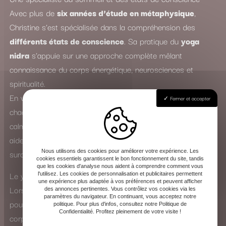
Avec plus de
six années d’étude en métaphysique
,
Christine s’est spécialisée dans la compréhension des
différents états de conscience
. Sa pratique du
yoga
nidra
s’appuie sur une approche complète mêlant
connaissance du corps énergétique, neurosciences et
spiritualité.
En véritable
spécialiste du sommeil
, elle accompagne
Fermer et accepter
chacun dans un voyage intérieur profond, où le mental se
calme et les tensions physiques s’apaisent. Le yoga nidra
aide ainsi à lutter contre l’insomnie, le stress, l’anxiété et la
surcharge mentale.
Nous utilisons des cookies pour améliorer votre expérience. Les
cookies essentiels garantissent le bon fonctionnement du site, tandis
que les cookies d'analyse nous aident à comprendre comment vous
Le yoga nidra : une expérience de transformation intérieure
l'utilisez. Les cookies de personnalisation et publicitaires permettent
une expérience plus adaptée à vos préférences et peuvent afficher
Lors d’une séance, Christine guide la voix avec douceur
des annonces pertinentes. Vous contrôlez vos cookies via les
paramètres du navigateur. En continuant, vous acceptez notre
pour vous amener vers un état de conscience modifié. Le
politique. Pour plus d'infos, consultez notre Politique de
Confidentialité. Profitez pleinement de votre visite !
corps entre dans un sommeil apparent, tandis que l’esprit