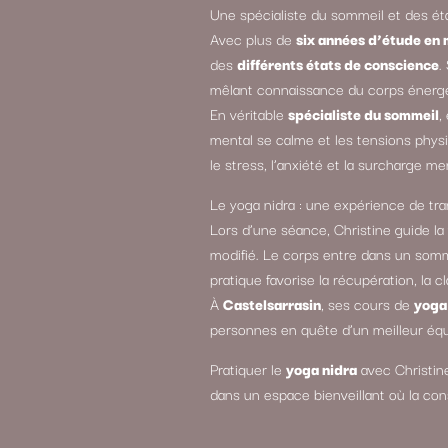
Une spécialiste du sommeil et des é
Avec plus de
six années d’étude en
des
différents états de conscience
.
mêlant connaissance du corps énergét
En véritable
spécialiste du sommeil
,
mental se calme et les tensions physiq
le stress, l’anxiété et la surcharge me
Le yoga nidra : une expérience de tra
Lors d’une séance, Christine guide l
modifié. Le corps entre dans un sommei
pratique favorise la récupération, la c
À
Castelsarrasin
, ses cours de
yoga
personnes en quête d’un meilleur équ
Pratiquer le
yoga nidra
avec Christin
dans un espace bienveillant où la cons