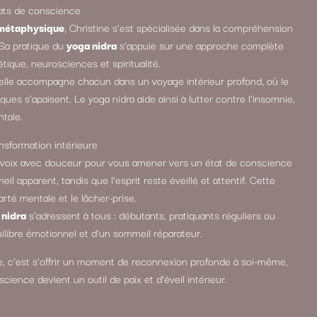
tats de conscience
 métaphysique
, Christine s’est spécialisée dans la compréhension
 Sa pratique du
yoga nidra
s’appuie sur une approche complète
ique, neurosciences et spiritualité.
 elle accompagne chacun dans un voyage intérieur profond, où le
ues s’apaisent. Le yoga nidra aide ainsi à lutter contre l’insomnie,
ntale.
nsformation intérieure
a voix avec douceur pour vous amener vers un état de conscience
l apparent, tandis que l’esprit reste éveillé et attentif. Cette
larté mentale et le lâcher-prise.
 nidra
s’adressent à tous : débutants, pratiquants réguliers ou
ilibre émotionnel et d’un sommeil réparateur.
e, c’est s’offrir un moment de reconnexion profonde à soi-même,
cience devient un outil de paix et d’éveil intérieur.