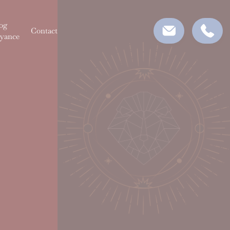
og
Contact
yance