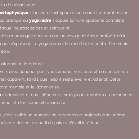
tats de conscience
 métaphysique
, Christine s’est spécialisée dans la compréhension
 Sa pratique du
yoga nidra
s’appuie sur une approche complète
ique, neurosciences et spiritualité.
 elle accompagne chacun dans un voyage intérieur profond, où le
ues s’apaisent. Le yoga nidra aide ainsi à lutter contre l’insomnie,
ntale.
nsformation intérieure
a voix avec douceur pour vous amener vers un état de conscience
l apparent, tandis que l’esprit reste éveillé et attentif. Cette
larté mentale et le lâcher-prise.
a
s’adressent à tous : débutants, pratiquants réguliers ou personnes
ionnel et d’un sommeil réparateur.
e, c’est s’offrir un moment de reconnexion profonde à soi-même,
cience devient un outil de paix et d’éveil intérieur.