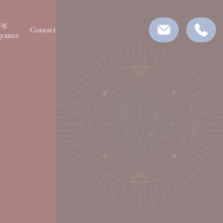
og
Contact
yance