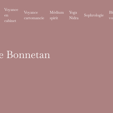
Voyance
Voyance
Médium
Yoga
Bl
en
Sophrologie
cartomancie
spirit
Nidra
vo
cabinet
de Bonnetan