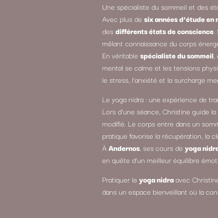
Une spécialiste du sommeil et des é
Avec plus de
six années d’étude en
des
différents états de conscience
.
mêlant connaissance du corps énergét
En véritable
spécialiste du sommeil
,
mental se calme et les tensions physiq
le stress, l’anxiété et la surcharge me
Le yoga nidra : une expérience de tra
Lors d’une séance, Christine guide l
modifié. Le corps entre dans un sommei
pratique favorise la récupération, la c
À
Andernos
, ses cours de
yoga nidr
en quête d’un meilleur équilibre émot
Pratiquer le
yoga nidra
avec Christin
dans un espace bienveillant où la cons