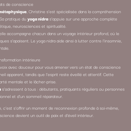
tats de conscience
 métaphysique
, Christine s’est spécialisée dans la compréhension
 Sa pratique du
yoga nidra
s’appuie sur une approche complète
ique, neurosciences et spiritualité.
 elle accompagne chacun dans un voyage intérieur profond, où le
ues s’apaisent. Le yoga nidra aide ainsi à lutter contre l’insomnie,
ntale.
nsformation intérieure
a voix avec douceur pour vous amener vers un état de conscience
l apparent, tandis que l’esprit reste éveillé et attentif. Cette
larté mentale et le lâcher-prise.
a
s’adressent à tous : débutants, pratiquants réguliers ou personnes
ionnel et d’un sommeil réparateur.
e, c’est s’offrir un moment de reconnexion profonde à soi-même,
cience devient un outil de paix et d’éveil intérieur.