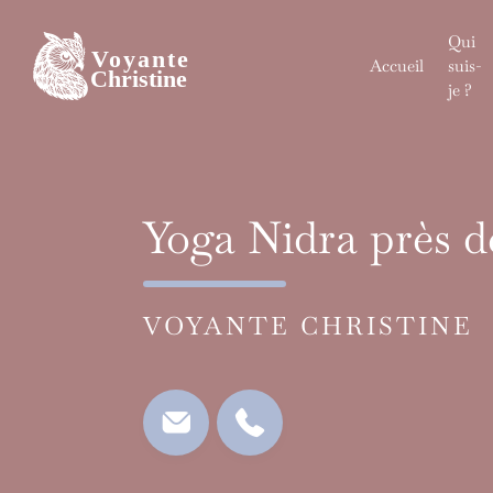
Skip
to
Qui
content
Accueil
suis-
je ?
Yoga Nidra près d
VOYANTE CHRISTINE