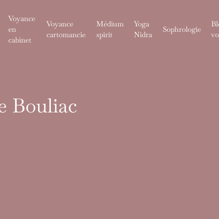
Voyance
Voyance
Médium
Yoga
Bl
en
Sophrologie
cartomancie
spirit
Nidra
vo
cabinet
e Bouliac