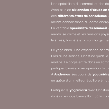
Une spécialiste du sommeil et des é
Avec plus de
six années d’étude en
des
différents états de conscience
.
mêlant connaissance du corps énergét
En véritable
spécialiste du sommeil
,
mental se calme et les tensions physiq
le stress, l’anxiété et la surcharge me
Le yoga nidra : une expérience de tra
Lors d’une séance, Christine guide l
modifié. Le corps entre dans un sommei
pratique favorise la récupération, la c
À
Andernos
, ses cours de
yoga nidr
en quête d’un meilleur équilibre émot
Pratiquer le
yoga nidra
avec Christin
dans un espace bienveillant où la cons