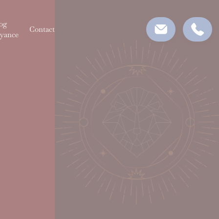
og
Contact
yance