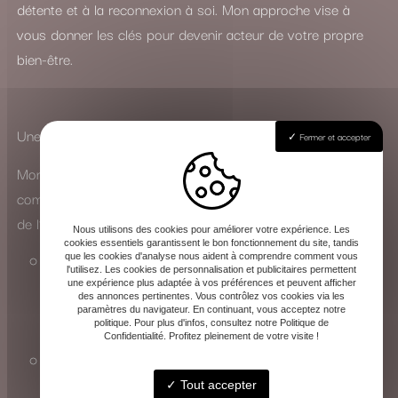
détente et à la reconnexion à soi. Mon approche vise à
vous donner les clés pour devenir acteur de votre propre
bien-être.
Une Double Expertise à Votre Service
Fermer et accepter
Mon parcours m’a permis de développer une approche
complète, adaptée aussi bien aux particuliers qu’au monde
de l’entreprise :
Nous utilisons des cookies pour améliorer votre expérience. Les
cookies essentiels garantissent le bon fonctionnement du site, tandis
En cabinet, j’accompagne chacun dans sa quête
que les cookies d'analyse nous aident à comprendre comment vous
l'utilisez. Les cookies de personnalisation et publicitaires permettent
d’équilibre personnel, que ce soit pour traverser une
une expérience plus adaptée à vos préférences et peuvent afficher
des annonces pertinentes. Vous contrôlez vos cookies via les
période difficile ou simplement pour améliorer son
paramètres du navigateur. En continuant, vous acceptez notre
politique. Pour plus d'infos, consultez notre Politique de
quotidien.
Confidentialité. Profitez pleinement de votre visite !
En entreprise, j’interviens sur la gestion du stress et la
prévention des risques psychosociaux, en
Tout accepter