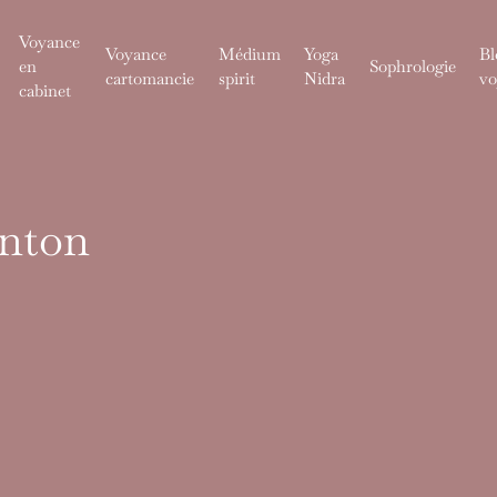
Voyance
Voyance
Médium
Yoga
Bl
en
Sophrologie
cartomancie
spirit
Nidra
vo
cabinet
onton