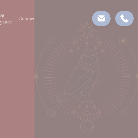
og
Contact
yance