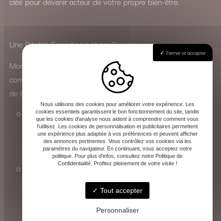
clés pour devenir acteur de votre propre bien-être.
Une Double Expertise à Votre Service
Fermer et accepter
Mon parcours m’a permis de développer une approche
complète, adaptée aussi bien aux particuliers qu’au monde
de l’entreprise :
Nous utilisons des cookies pour améliorer votre expérience. Les
En cabinet, j’accompagne chacun dans sa quête
cookies essentiels garantissent le bon fonctionnement du site, tandis
que les cookies d'analyse nous aident à comprendre comment vous
d’équilibre personnel, que ce soit pour traverser une
l'utilisez. Les cookies de personnalisation et publicitaires permettent
une expérience plus adaptée à vos préférences et peuvent afficher
période difficile ou simplement pour améliorer son
des annonces pertinentes. Vous contrôlez vos cookies via les
paramètres du navigateur. En continuant, vous acceptez notre
quotidien.
politique. Pour plus d'infos, consultez notre Politique de
Confidentialité. Profitez pleinement de votre visite !
En entreprise, j’interviens sur la gestion du stress et la
prévention des risques psychosociaux, en
Tout accepter
collaboration avec la médecine du travail, pour
favoriser un environnement professionnel plus serein.
Personnaliser