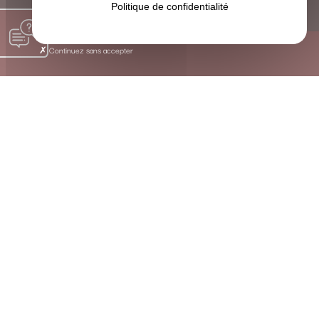
Politique de confidentialité
Continuez sans accepter
Les Bienfaits Concrets de la Sophrologie à Aucamville
SOULAGER, HARMONISER ET
ACCOMPAGNER GRÂCE À UNE
APPROCHE HOLISTIQUE
La sophrologie est une méthode douce qui harmonise le
corps et l’esprit. À travers des exercices simples de
respiration, de visualisation positive et de conscience
corporelle, je vous aide à :