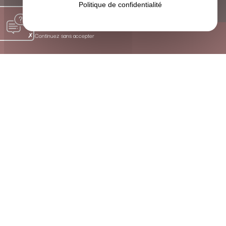
Politique de confidentialité
Continuez sans accepter
Les Bienfaits Concrets de la Sophrologie près de Cozes
SOULAGER, HARMONISER ET
ACCOMPAGNER GRÂCE À UNE
APPROCHE HOLISTIQUE
La sophrologie est une méthode douce qui harmonise le
corps et l’esprit. À travers des exercices simples de
respiration, de visualisation positive et de conscience
corporelle, je vous aide à :