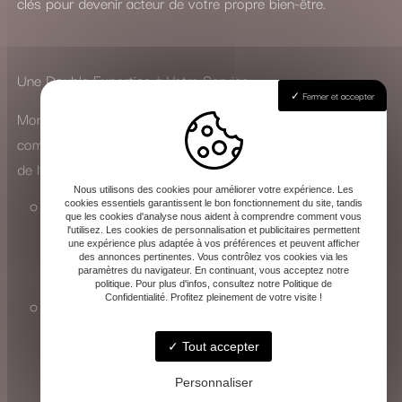
clés pour devenir acteur de votre propre bien-être.
Une Double Expertise à Votre Service
Fermer et accepter
Mon parcours m’a permis de développer une approche
complète, adaptée aussi bien aux particuliers qu’au monde
de l’entreprise :
Nous utilisons des cookies pour améliorer votre expérience. Les
En cabinet, j’accompagne chacun dans sa quête
cookies essentiels garantissent le bon fonctionnement du site, tandis
que les cookies d'analyse nous aident à comprendre comment vous
d’équilibre personnel, que ce soit pour traverser une
l'utilisez. Les cookies de personnalisation et publicitaires permettent
une expérience plus adaptée à vos préférences et peuvent afficher
période difficile ou simplement pour améliorer son
des annonces pertinentes. Vous contrôlez vos cookies via les
paramètres du navigateur. En continuant, vous acceptez notre
quotidien.
politique. Pour plus d'infos, consultez notre Politique de
Confidentialité. Profitez pleinement de votre visite !
En entreprise, j’interviens sur la gestion du stress et la
prévention des risques psychosociaux, en
Tout accepter
collaboration avec la médecine du travail, pour
favoriser un environnement professionnel plus serein.
Personnaliser