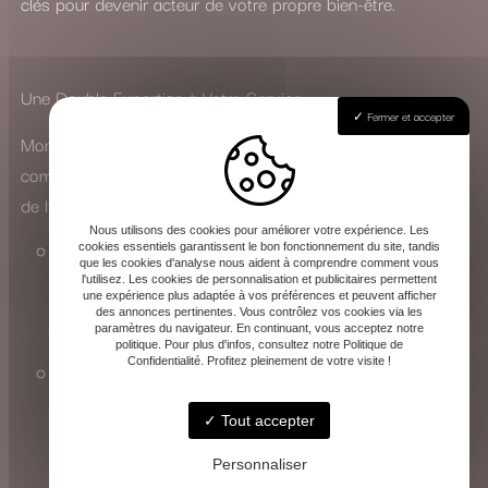
clés pour devenir acteur de votre propre bien-être.
Une Double Expertise à Votre Service
Fermer et accepter
Mon parcours m’a permis de développer une approche
complète, adaptée aussi bien aux particuliers qu’au monde
de l’entreprise :
Nous utilisons des cookies pour améliorer votre expérience. Les
En cabinet, j’accompagne chacun dans sa quête
cookies essentiels garantissent le bon fonctionnement du site, tandis
que les cookies d'analyse nous aident à comprendre comment vous
d’équilibre personnel, que ce soit pour traverser une
l'utilisez. Les cookies de personnalisation et publicitaires permettent
une expérience plus adaptée à vos préférences et peuvent afficher
période difficile ou simplement pour améliorer son
des annonces pertinentes. Vous contrôlez vos cookies via les
paramètres du navigateur. En continuant, vous acceptez notre
quotidien.
politique. Pour plus d'infos, consultez notre Politique de
Confidentialité. Profitez pleinement de votre visite !
En entreprise, j’interviens sur la gestion du stress et la
prévention des risques psychosociaux, en
Tout accepter
collaboration avec la médecine du travail, pour
favoriser un environnement professionnel plus serein.
Personnaliser