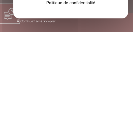
Politique de confidentialité
Continuez sans accepter
Les Bienfaits Concrets de la Sophrologie près de Cestas
SOULAGER, HARMONISER ET
ACCOMPAGNER GRÂCE À UNE
APPROCHE HOLISTIQUE
La sophrologie est une méthode douce qui harmonise le
corps et l’esprit. À travers des exercices simples de
respiration, de visualisation positive et de conscience
corporelle, je vous aide à :