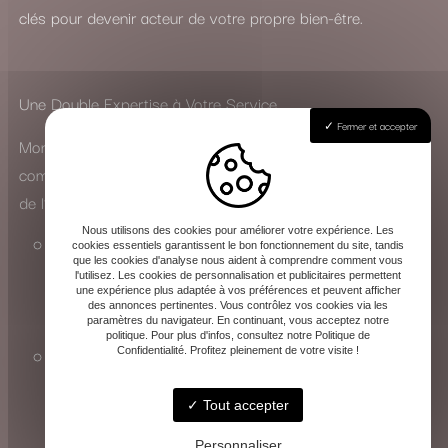
clés pour devenir acteur de votre propre bien-être.
Une Double Expertise à Votre Service
Fermer et accepter
Mon parcours m’a permis de développer une approche
complète, adaptée aussi bien aux particuliers qu’au monde
de l’entreprise :
Nous utilisons des cookies pour améliorer votre expérience. Les
En cabinet, j’accompagne chacun dans sa quête
cookies essentiels garantissent le bon fonctionnement du site, tandis
que les cookies d'analyse nous aident à comprendre comment vous
d’équilibre personnel, que ce soit pour traverser une
l'utilisez. Les cookies de personnalisation et publicitaires permettent
une expérience plus adaptée à vos préférences et peuvent afficher
période difficile ou simplement pour améliorer son
des annonces pertinentes. Vous contrôlez vos cookies via les
paramètres du navigateur. En continuant, vous acceptez notre
quotidien.
politique. Pour plus d'infos, consultez notre Politique de
Confidentialité. Profitez pleinement de votre visite !
En entreprise, j’interviens sur la gestion du stress et la
prévention des risques psychosociaux, en
Tout accepter
collaboration avec la médecine du travail, pour
favoriser un environnement professionnel plus serein.
Personnaliser