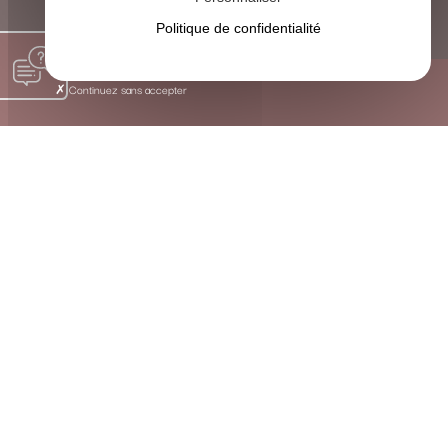
Politique de confidentialité
Continuez sans accepter
Les Bienfaits Concrets de la Sophrologie près de
Lagorce
SOULAGER, HARMONISER ET
ACCOMPAGNER GRÂCE À UNE
APPROCHE HOLISTIQUE
La sophrologie est une méthode douce qui harmonise le
corps et l’esprit. À travers des exercices simples de
respiration, de visualisation positive et de conscience
corporelle, je vous aide à :