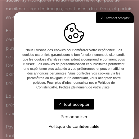
manifester par des images, des flashs, des rêves, et parfois
en état modifié de conscience.
Fermer et accepter
En effet, la voyance peut prendre différentes formes,
certaines liées à la cartomancie, d’autres à des perceptions
plus intuitives ou spirituelles, et toutes ne se valent pas ni
Nous utilisons des cookies pour améliorer votre expérience. Les
ne s’adaptent à tous les supports.
cookies essentiels garantissent le bon fonctionnement du site, tandis
que les cookies d'analyse nous aident à comprendre comment vous
Des symboles « image » peuvent se manifester en
l'utilisez. Les cookies de personnalisation et publicitaires permettent
une expérience plus adaptée à vos préférences et peuvent afficher
clairvoyance et ces symboles sont identiques à ceux
des annonces pertinentes. Vous contrôlez vos cookies via les
paramètres du navigateur. En continuant, vous acceptez notre
présents dans certaines dispositions d’oracle et de tarot.
politique. Pour plus d'infos, consultez notre Politique de
Confidentialité. Profitez pleinement de votre visite !
La voyance pourrait également se trouver dans un livre, une
prédiction de type prophétie faite à partir de signe, de
Tout accepter
synchronicité et d’indice de nature divine, voire de fiction.
Personnaliser
Pas toutes les voyances conviennent à la cartomancie, pas
Politique de confidentialité
toutes les questions sont bonnes à la voyance et certaines