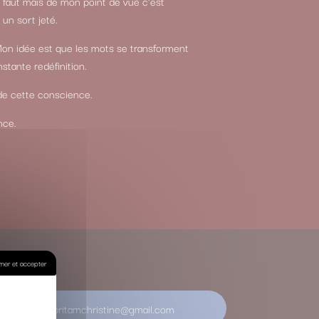
 faut mais de mon point de vue c’est
un sort jeté.
Mon idée est que les mots se transforment
stante redéfinition.
 de cette conscience.
nce.
mer et accepter
pritamchristine@gmail.com