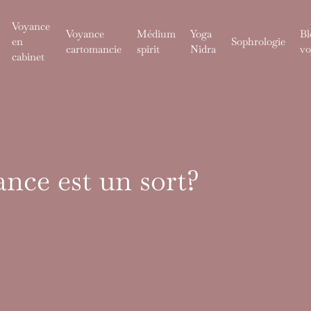
Voyance
Voyance
Médium
Yoga
Bl
en
Sophrologie
cartomancie
spirit
Nidra
vo
cabinet
ance est un sort?