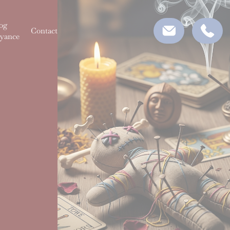
og
Contact
yance