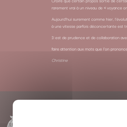
Croire que certain propos sortie de certa
rarement vrai à un niveau de « voyance ord
Aujourd’hui surement comme hier, l’évolu
à une vitesse parfois déconcertante est trè
Il est de prudence et de collaboration av
faire attention aux mots que l’on prononc
Christine
Navigation
de
l’article