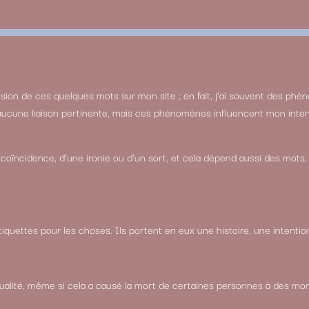
ansion de ces quelques mots sur mon site ; en fait, j’ai souvent des phé
y a aucune liaison pertinente, mais ces phénomènes influencent mon inte
e coïncidence, d’une ironie ou d’un sort, et cela dépend aussi des mots
iquettes pour les choses. Ils portent en eux une histoire, une intentio
ritualité, même si cela a causé la mort de certaines personnes à des mo