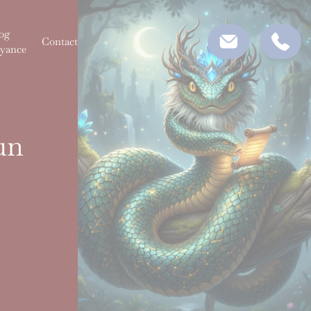
og
Contact
yance
un