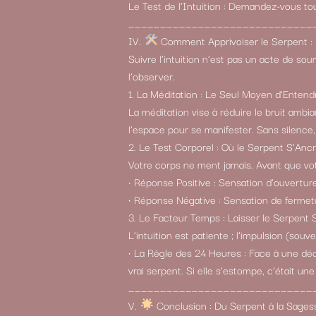
Le Test de l’Intuition : Demandez-vous to
_____________________________
IV.
Comment Apprivoiser le Serpent : L
Suivre l’intuition n’est pas un acte de so
l’observer.
1. La Méditation : Le Seul Moyen d’Entend
La méditation vise à réduire le bruit ambia
l’espace pour se manifester. Sans silence,
2. Le Test Corporel : Où le Serpent S’Anc
Votre corps ne ment jamais. Avant que votr
• Réponse Positive : Sensation d’ouverture
• Réponse Négative : Sensation de fermet
3. Le Facteur Temps : Laisser le Serpent
L’intuition est patiente ; l’impulsion (souv
• La Règle des 24 Heures : Face à une déc
vrai serpent. Si elle s’estompe, c’était un
_____________________________
V.
Conclusion : Du Serpent à la Sages