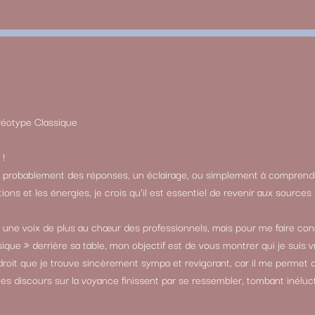
réotype Classique
 !
z probablement des réponses, un éclairage, ou simplement à comprend
tions et les énergies, je crois qu’il est essentiel de revenir aux sources 
r une voix de plus au chœur des professionnels, mais pour me faire con
ique » derrière sa table, mon objectif est de vous montrer qui je suis v
endroit que je trouve sincèrement sympa et revigorant, car il me permet
nt, les discours sur la voyance finissent par se ressembler, tombant iné