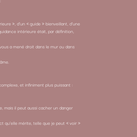
:
eure », d’un « guide » bienveillant, d’une
dance intérieure était, par définition,
i vous a mené droit dans le mur ou dans
’âme.
complexe, et infiniment plus puissant :
sse, mais il peut aussi cacher un danger
t qu’elle mérite, telle que je peut « voir »