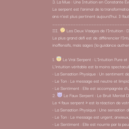
3. La Mue : Une Intuition en Constante Év
Le serpent est l’animal de la transformatio
ans n’est plus pertinent aujourd’hui. Il f
_____________________________
III.
Les Deux Visages de l’Intuition : 
Le plus grand défi est de différencier l’In
inoffensifs, mais sages (la guidance authe
1.
Le Vrai Serpent : L’Intuition Pure et
L’intuition véritable est la moins spectacu
• La Sensation Physique : Un sentiment de
• Le Ton : Le message est neutre et limpid
• Le Sentiment : Elle est accompagnée d’u
2.
Le Faux Serpent : Le Bruit Mental 
Le « faux serpent » est la réaction de vot
• La Sensation Physique : Une sensation 
• Le Ton : Le message est urgent, anxieux, 
• Le Sentiment : Elle est nourrie par la peur