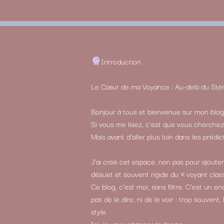
Introduction
Le Cœur de ma Voyance : Au-delà du Sté
Bonjour à tous et bienvenue sur mon blog
Si vous me lisez, c’est que vous cherche
Mais avant d’aller plus loin dans les prédic
J’ai créé cet espace, non pas pour ajoute
désuet et souvent rigide du « voyant class
Ce blog, c’est moi, sans filtre. C’est un 
pas de le dire, ni de le voir : trop souve
style.
Ici, je veux changer la donne.