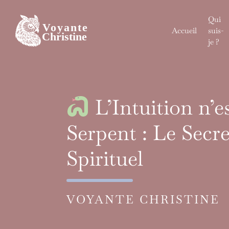
Skip
to
Qui
content
Accueil
suis-
je ?
L’Intuition n’e
Serpent : Le Secr
Spirituel
VOYANTE CHRISTINE